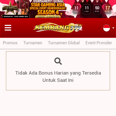
17
11
11
50
DTK
HR
JAM
MEN
Promos
Turnamen
Turnamen Global
Event Provider
Tidak Ada Bonus Harian yang Tersedia
Untuk Saat Ini